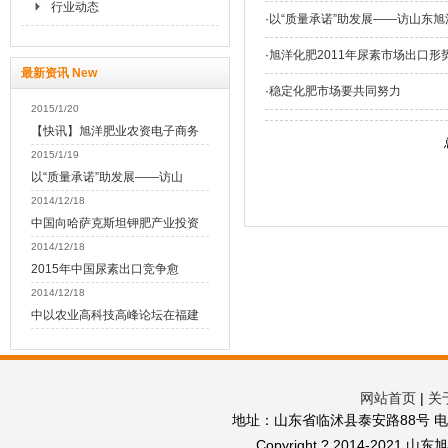
行业动态
·
以“质量承诺”助发展——访山东
·
旭洋化肥2011年尿素市场出口形
最新资讯 New
·
稳定化肥市场要共同努力
2015/1/20
【快讯】旭洋肥业农资电子商务
2015/1/19
以“质量承诺”助发展——访山
2014/12/18
中国向哈萨克斯坦钾肥产业投资
2014/12/18
2015年中国尿素出口竞争愈
2014/12/18
中以农业高科技高峰论坛在福建
网站首页
|
关
地址：山东省临沭县泰安路88号 电话：05
Copyright ? 2014-2021 山